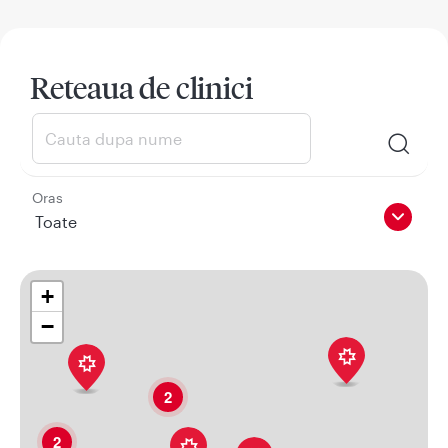
Reteaua de clinici
Oras
Toate
+
−
2
2