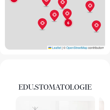
6
Leaflet
|
©
OpenStreetMap
contributors
EDU.STOMATOLOGIE