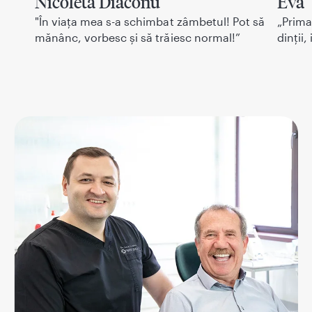
Nicoleta Diaconu
Eva
n
"În viața mea s-a schimbat zâmbetul! Pot să
„Prima
mănânc, vorbesc și să trăiesc normal!”
dinții