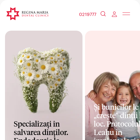
0219777
Și bunicilor le
„crește” dinții 
Specializați în
loc. Protocolul
salvarea dinților.
Leahu în