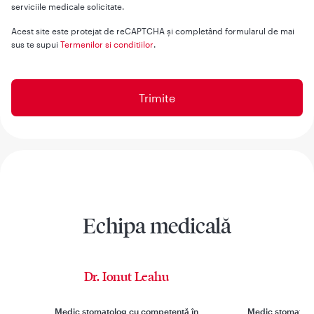
serviciile medicale solicitate.
Acest site este protejat de reCAPTCHA și completând formularul de mai
sus te supui
Termenilor si conditiilor
.
Echipa medicală
Dr. Ionut Leahu
D
Medic stomatolog cu competență în
Medic stomatolog