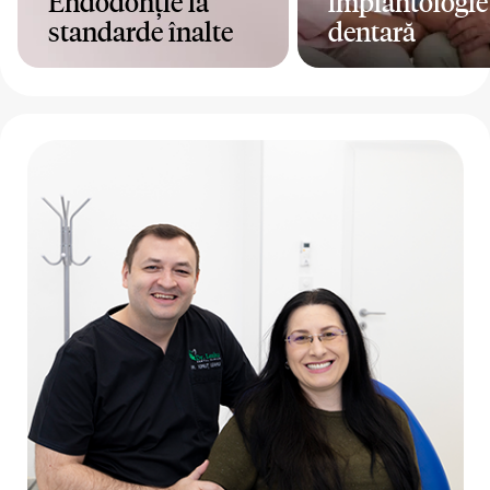
Endodonție la
implantologie
standarde înalte
dentară
Mai mult
Mai mult