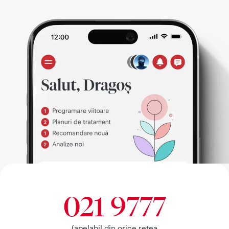
021 9777
(apelabil din orice retea