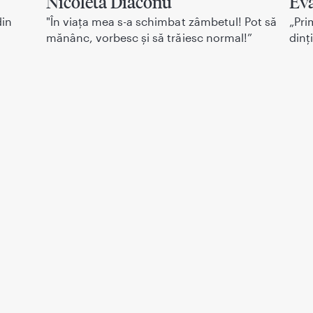
Nicoleta Diaconu
Ev
din
"În viața mea s-a schimbat zâmbetul! Pot să
„Pri
mănânc, vorbesc și să trăiesc normal!”
dinț