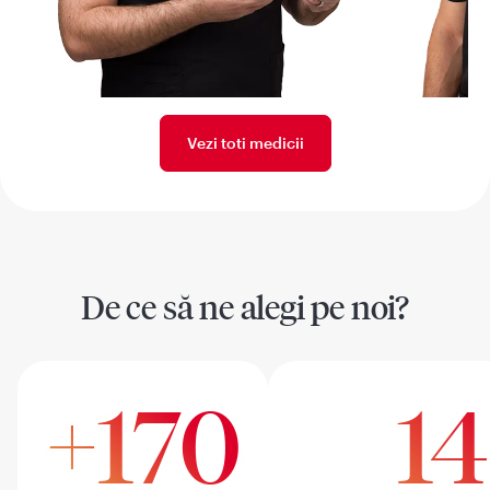
Vezi toti medicii
De ce să ne alegi pe noi?
+170
14