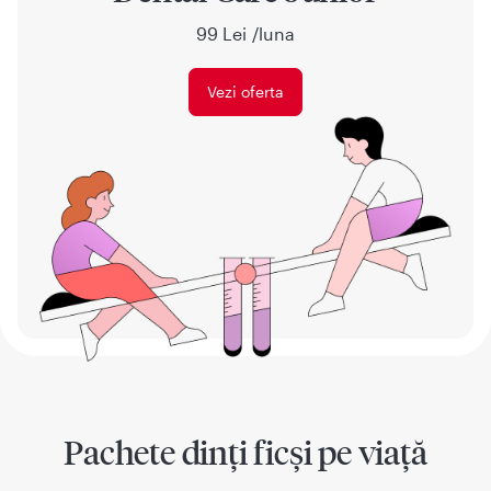
99 Lei /luna
Vezi oferta
Pachete dinți ficși pe viață