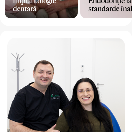
implantologie
Endodonție la
dentară
standarde înal
Mai mult
Mai mult