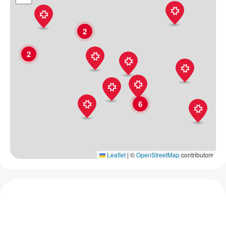
2
2
6
Leaflet
|
©
OpenStreetMap
contributors