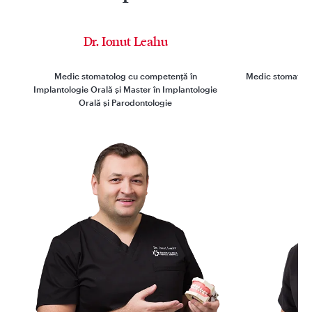
Dr. Ionut Leahu
D
Medic stomatolog cu competență în
Medic stomatolog
Implantologie Orală și Master în Implantologie
Orală și Parodontologie