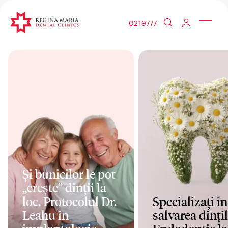
0219777
Și bunicilor le pot
„crește” dinții la
loc. Protocolul Dr.
Specializați în
Leahu în
salvarea dințil